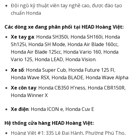
Đội ngũ kỹ thuật viên tay nghề cao, được đào tạo
chuẩn Honda
Các dòng xe đang phân phối tại HEAD Hoàng Việt:
Xe tay ga
:
Honda SH350i
,
Honda SH160i
,
Honda
Sh125i
,
Honda SH Mode
,
Honda Air Blade 160cc
,
Honda Air Blade 125cc
,
Honda Vario 160
,
Honda
Vario 125
,
Honda LEAD
,
Honda Vision
.
Xe số
:
Honda Super Cub
,
Honda Future 125 FI
,
Honda Wave RSX
,
Honda BLADE
,
Honda Wave Alpha
Xe côn tay
:
Honda CB350 H’ness
,
Honda CBR150R
,
Honda Winner X
Xe điện
:
Honda ICON e
,
Honda Cuv E
Hệ thống cửa hàng HEAD Hoàng Việt:
Hoàng Việt #1: 335 Lê Đại Hành, Phường Phú Thọ,