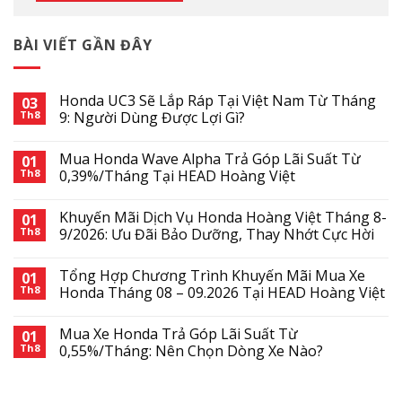
BÀI VIẾT GẦN ĐÂY
Honda UC3 Sẽ Lắp Ráp Tại Việt Nam Từ Tháng
03
Th8
9: Người Dùng Được Lợi Gì?
Mua Honda Wave Alpha Trả Góp Lãi Suất Từ
01
Th8
0,39%/Tháng Tại HEAD Hoàng Việt
Khuyến Mãi Dịch Vụ Honda Hoàng Việt Tháng 8-
01
Th8
9/2026: Ưu Đãi Bảo Dưỡng, Thay Nhớt Cực Hời
Tổng Hợp Chương Trình Khuyến Mãi Mua Xe
01
Th8
Honda Tháng 08 – 09.2026 Tại HEAD Hoàng Việt
Mua Xe Honda Trả Góp Lãi Suất Từ
01
Th8
0,55%/Tháng: Nên Chọn Dòng Xe Nào?