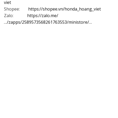
viet
Shopee:
https://shopee.vn/honda_hoang_viet
Zalo:
https://zalo.me/
…/zapps/2589573568261763553/ministore/…