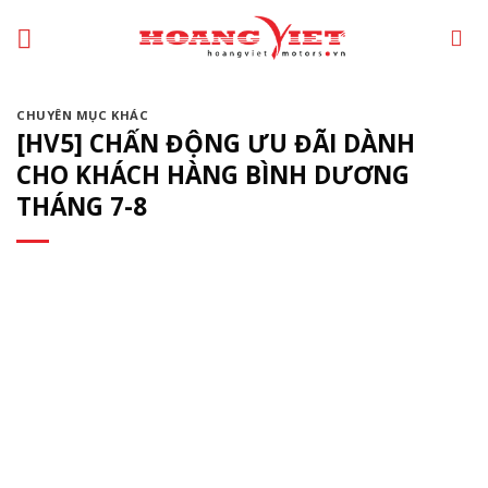
Chuyển
đến
phần
nội
CHUYÊN MỤC KHÁC
dung
[HV5] CHẤN ĐỘNG ƯU ĐÃI DÀNH
CHO KHÁCH HÀNG BÌNH DƯƠNG
THÁNG 7-8