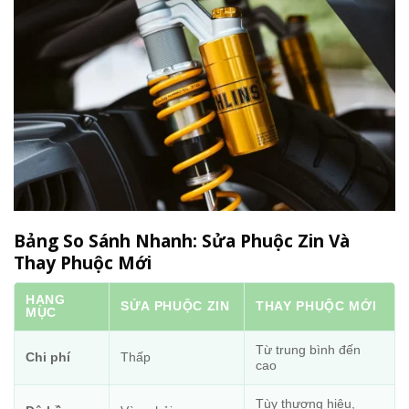
Bảng So Sánh Nhanh: Sửa Phuộc Zin Và
Thay Phuộc Mới
HẠNG
SỬA PHUỘC ZIN
THAY PHUỘC MỚI
MỤC
Từ trung bình đến
Chi phí
Thấp
cao
Tùy thương hiệu,