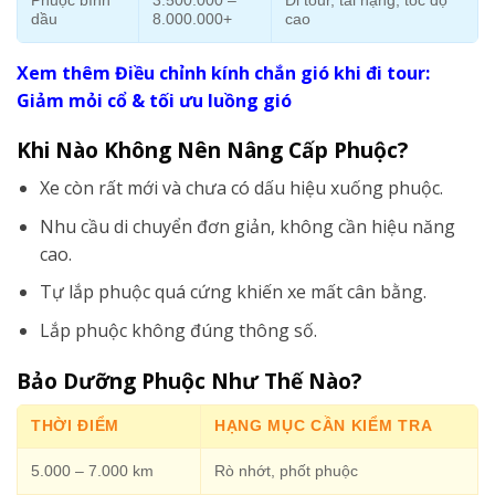
Phuộc bình
3.500.000 –
Đi tour, tải nặng, tốc độ
dầu
8.000.000+
cao
Xem thêm Điều chỉnh kính chắn gió khi đi tour:
Giảm mỏi cổ & tối ưu luồng gió
Khi Nào Không Nên Nâng Cấp Phuộc?
Xe còn rất mới và chưa có dấu hiệu xuống phuộc.
Nhu cầu di chuyển đơn giản, không cần hiệu năng
cao.
Tự lắp phuộc quá cứng khiến xe mất cân bằng.
Lắp phuộc không đúng thông số.
Bảo Dưỡng Phuộc Như Thế Nào?
THỜI ĐIỂM
HẠNG MỤC CẦN KIỂM TRA
5.000 – 7.000 km
Rò nhớt, phốt phuộc