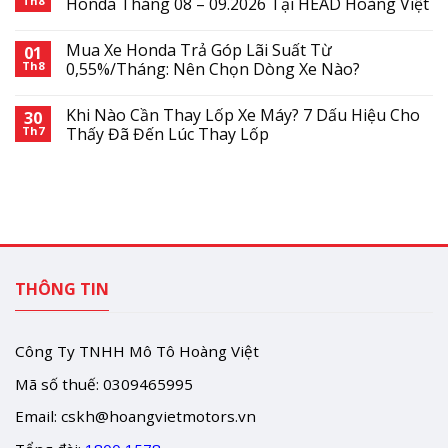
Th8
Honda Tháng 08 – 09.2026 Tại HEAD Hoàng Việt
Mua Xe Honda Trả Góp Lãi Suất Từ
01
Th8
0,55%/Tháng: Nên Chọn Dòng Xe Nào?
Khi Nào Cần Thay Lốp Xe Máy? 7 Dấu Hiệu Cho
30
Th7
Thấy Đã Đến Lúc Thay Lốp
THÔNG TIN
Công Ty TNHH Mô Tô Hoàng Việt
Mã số thuế: 0309465995
Email:
cskh@hoangvietmotors.vn