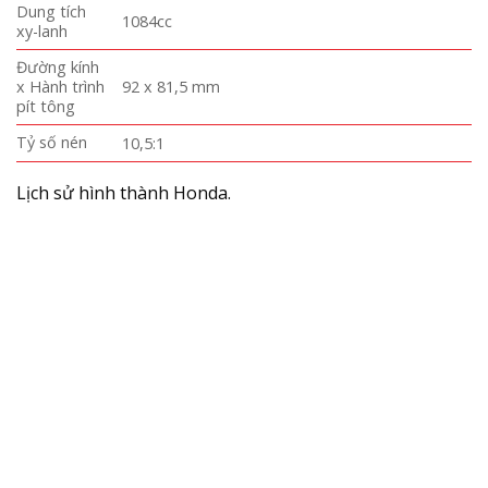
Dung tích
1084cc
xy-lanh
Đường kính
x Hành trình
92 x 81,5 mm
pít tông
Tỷ số nén
10,5:1
Lịch sử hình thành Honda.