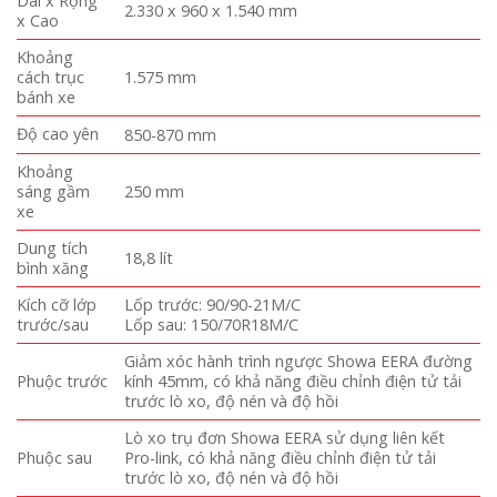
Dài x Rộng
2.330 x 960 x 1.540 mm
x Cao
Khoảng
cách trục
1.575 mm
bánh xe
Độ cao yên
850-870 mm
Khoảng
sáng gầm
250 mm
xe
Dung tích
18,8 lít
bình xăng
Kích cỡ lớp
Lốp trước: 90/90-21M/C
trước/sau
Lốp sau: 150/70R18M/C
Giảm xóc hành trình ngược Showa EERA đường
Phuộc trước
kính 45mm, có khả năng điều chỉnh điện tử tải
trước lò xo, độ nén và độ hồi
Lò xo trụ đơn Showa EERA sử dụng liên kết
Phuộc sau
Pro-link, có khả năng điều chỉnh điện tử tải
trước lò xo, độ nén và độ hồi