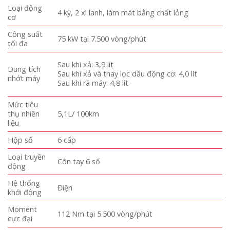
Loại động
4 kỳ, 2 xi lanh, làm mát bằng chất lỏng
cơ
Công suất
75 kW tại 7.500 vòng/phút
tối đa
Sau khi xả: 3,9 lít
Dung tích
Sau khi xả và thay lọc dầu động cơ: 4,0 lít
nhớt máy
Sau khi rã máy: 4,8 lít
Mức tiêu
thụ nhiên
5,1L/ 100km
liệu
Hộp số
6 cấp
Loại truyền
Côn tay 6 số
động
Hệ thống
Điện
khởi động
Moment
112 Nm tại 5.500 vòng/phút
cực đại