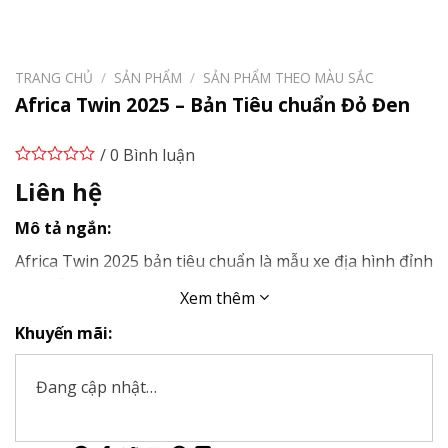
TRANG CHỦ
/
SẢN PHẨM
/
SẢN PHẨM THEO MÀU SẮC
Africa Twin 2025 – Bản Tiêu chuẩn Đỏ Đen
/ 0 Bình luận
Liên hệ
Mô tả ngắn:
Africa Twin 2025 bản tiêu chuẩn là mẫu xe địa hình đỉnh
cao, sẵn sàng cùng bạn chinh phục mọi cung đường.
Xem thêm
Với mô-men xoắn mạnh mẽ, hệ thống treo điện tử
Khuyến mãi:
Showa-EERA™ tối tân và thiết kế khí động học cải tiến,
mẫu xe này mang đến trải nghiệm lái vượt trội cả trên
đường trường lẫn địa hình phức tạp. Bình xăng 24.8L
Đang cập nhật…
và kính chắn gió điều chỉnh 5 cấp độ đảm bảo sự thoải
mái tối đa cho những hành trình dài.