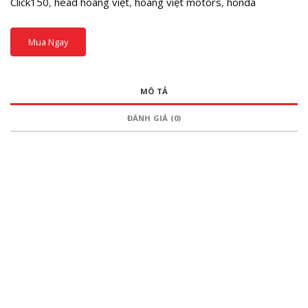
Click150
,
head hoàng việt
,
hoàng việt motors
,
honda
Mua Ngay
MÔ TẢ
ĐÁNH GIÁ (0)