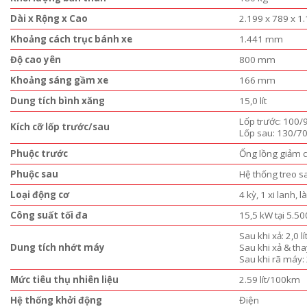
Dài x Rộng x Cao
2.199 x 789 x 
Khoảng cách trục bánh xe
1.441 mm
Độ cao yên
800 mm
Khoảng sáng gầm xe
166 mm
Dung tích bình xăng
15,0 lít
Lốp trước: 100/
Kích cỡ lốp trước/sau
Lốp sau: 130/7
Phuộc trước
Ống lồng giảm c
Phuộc sau
Hệ thống treo s
Loại động cơ
4 kỳ, 1 xi lanh,
Công suất tối đa
15,5 kW tại 5.5
Sau khi xả: 2,0 lí
Dung tích nhớt máy
Sau khi xả & thay
Sau khi rã máy: 2
Mức tiêu thụ nhiên liệu
2.59 lít/100km
Hệ thống khởi động
Điện