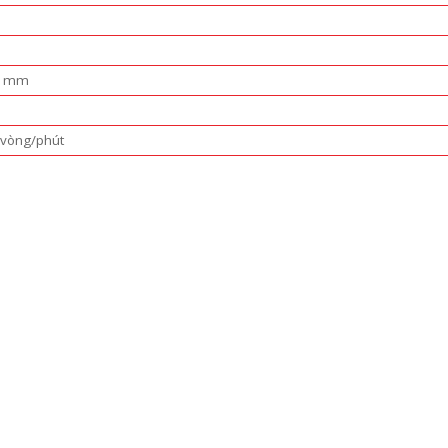
19 mm
 vòng/phút