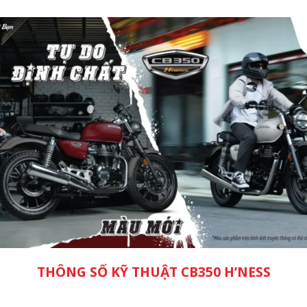
THÔNG SỐ KỸ THUẬT CB350 H’NESS