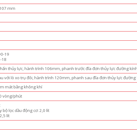
1.107 mm
90-19
0-18
hấn thủy lực, hành trình 106mm, phanh trước đĩa đơn thủy lực đường kín
au với lò xo trụ đôi, hành trình 120mm, phanh sau đĩa đơn thủy lực đườn
 làm mát bằng không khí
00 vòng/phút
t
 bộ lọc dầu động cơ: 2,0 lít
,5 lít