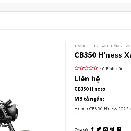
TRANG CHỦ
/
SẢN PHẨM
/
SẢ
CB350 H’ness 
/ 0 Bình luận
Liên hệ
CB350 H'ness
Mô tả ngắn:
Honda CB350 H’ness 2025 ch
đầy khác biệt cho anh em yêu
thiết kế tối giản nhưng mạnh
CB350 hứa hẹn sẽ chinh phục 