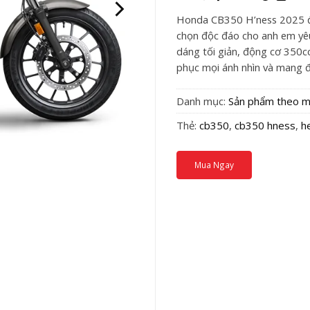
Honda CB350 H’ness 2025 đã
chọn độc đáo cho anh em yêu
dáng tối giản, động cơ 350c
phục mọi ánh nhìn và mang đế
Danh mục:
Sản phẩm theo m
Thẻ:
cb350
,
cb350 hness
,
h
Mua Ngay