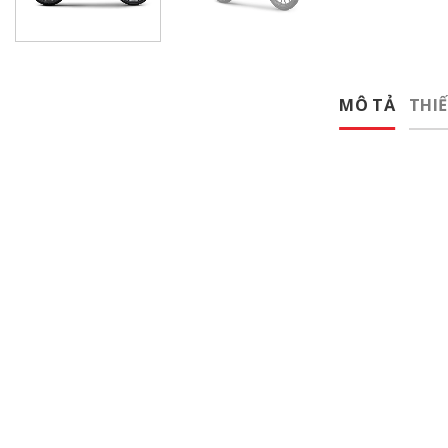
MÔ TẢ
THIẾ