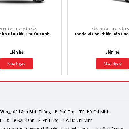
+
N PHẨM THEO MÀU SẮC
SẢN PHẨM THEO MÀU 
pha Bản Tiêu Chuẩn Xanh
Honda Vision Phiên Bản Cao
Liên hệ
Liên hệ
Mua Ngay
Mua Ngay
mWing
: 02 Lãnh Binh Thăng - P. Phú Thọ - TP. Hồ Chí Minh.
1
: 335 Lê Đại Hành - P. Phú Thọ - TP. Hồ Chí Minh.
2
: 631-635-639 Phạm Thế Hiển - P. Chánh Hưng - TP. Hồ Chí Minh.