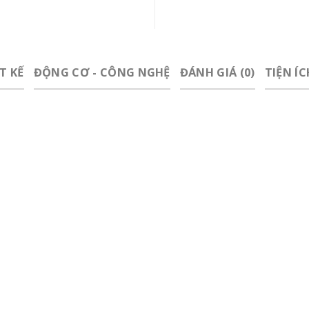
T KẾ
ĐỘNG CƠ - CÔNG NGHỆ
ĐÁNH GIÁ (0)
TIỆN Í