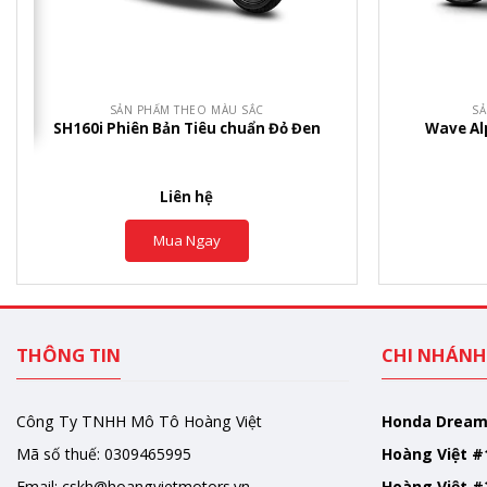
+
+
SẢN PHẨM THEO MÀU SẮC
SẢ
SH160i Phiên Bản Tiêu chuẩn Đỏ Đen
Wave Al
Liên hệ
Mua Ngay
THÔNG TIN
CHI NHÁNH
Công Ty TNHH Mô Tô Hoàng Việt
Honda Drea
Mã số thuế: 0309465995
Hoàng Việt #
Email:
cskh@hoangvietmotors.vn
Hoàng Việt #