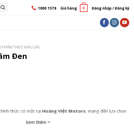
1800 1578
Giỏ hàng
Đăng nhập / Đăng ký
0
N PHẨM THEO MÀU SẮC
Xám Đen
ính thức có mặt tại
Hoàng Việt Motors
, mang đến lựa chọn
 thích dòng xe cổ điển kết hợp phong cách đường phố hiện đại. Với
Xem thêm
 mẽ, động cơ 350cc bứt phá và loạt công nghệ an toàn tiên tiến,
mọi ánh nhìn và mang lại trải nghiệm lái đầy hứng khởi.