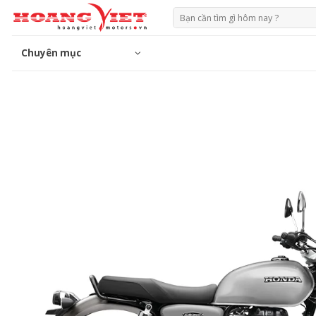
Chuyển
Tìm
đến
kiếm:
phần
Chuyên mục
nội
dung