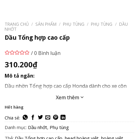
TRANG CHỦ
/
SẢN PHẨM
/
PHỤ TÙNG
/
PHỤ TÙNG
/
DẦU
NHỚT
Dầu Tổng hợp cao cấp
/ 0 Bình luận
310.200
₫
Mô tả ngắn:
Dầu nhờn Tổng hợp cao cấp Honda dành cho xe côn
tay và xe phân khối lớn SL MA 10W-30: Với thành phần
Xem thêm
100% dầu gốc tổng hợp và công nghệ Phụ gia riêng
Hết hàng
biệt được nghiên cứu và phát triển bởi Honda dành cho
xe côn tay thể thao và xe phân khối lớn Honda giúp
động cơ luôn đạt hiệu suất vận hành hoàn hảo.
Danh mục:
Dầu nhớt
,
Phụ tùng
Thẻ:
Dầu Tổng hợp cao cấp
,
head hoàng việt
,
hoàng việt