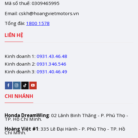
Mã số thuế: 0309465995
Email:
cskh@hoangvietmotors.vn
Tổng đài:
1800 1578
LIÊN HỆ
Kinh doanh 1:
0931.43.46.48
Kinh doanh 2:
0931.346.546
Kinh doanh 3:
0931.40.46.49
CHI NHÁNH
Honda DreamWing
: 02 Lãnh Binh Thăng - P. Phú Thọ -
TP. Hồ Chí Minh.
Hoàng Việt #1
: 335 Lê Đại Hành - P. Phú Thọ - TP. Hồ
Chí Minh.