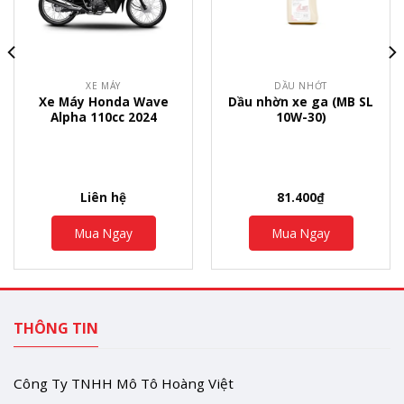
XE MÁY
DẦU NHỚT
Xe Máy Honda Wave
Dầu nhờn xe ga (MB SL
Alpha 110cc 2024
10W-30)
Liên hệ
81.400
₫
Mua Ngay
Mua Ngay
THÔNG TIN
Công Ty TNHH Mô Tô Hoàng Việt