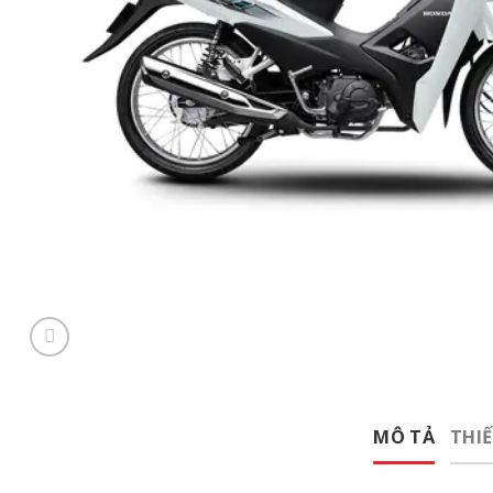
MÔ TẢ
THIẾ