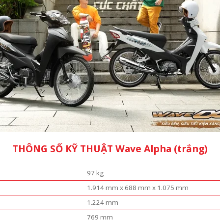
THÔNG SỐ KỸ THUẬT Wave Alpha (trắng)
97 kg
1.914 mm x 688 mm x 1.075 mm
1.224 mm
769 mm