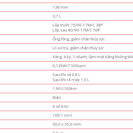
138 mm
3,7 L
Lốp trước 70/90-17M/C 38P
Lốp sau 80/90-17M/C 50P
Ống lồng, giảm chấn thủy lực
Lò xo trụ, giảm chấn thủy lực
Xăng, 4 kỳ, 1 xilanh, làm mát bằng không khí
6,12kW/7.500rpm
Sau khi xả 0,8 L
Sau khi rã máy 1,0 L
1,90 l/100km
Điện
4 số tròn
109,1 cm3
50,0 x 55,6 mm
9,0 : 1