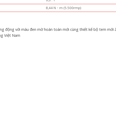
8,44 N・m (5.500rmp)
ng động với màu đen mờ hoàn toàn mới cùng thiết kế bộ tem mới ấn 
ông Việt Nam