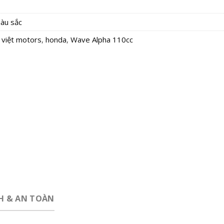
àu sắc
 việt motors
,
honda
,
Wave Alpha 110cc
CH & AN TOÀN