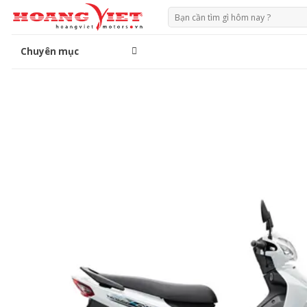
Chuyển
Tìm
đến
kiếm:
phần
Chuyên mục
nội
dung