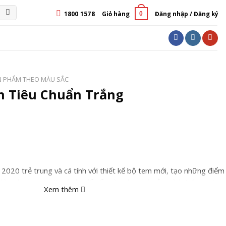
1800 1578
Giỏ hàng
Đăng nhập / Đăng ký
0
N PHẨM THEO MÀU SẮC
n Tiêu Chuẩn Trắng
2020 trẻ trung và cá tính với thiết kế bộ tem mới, tạo những điểm
hìn, cho bạn tự tin ghi lại dấu ấn cùng bạn bè của mình trên mọi
Xem thêm