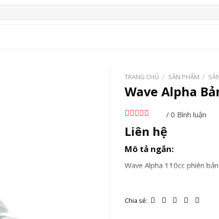
TRANG CHỦ
/
SẢN PHẨM
/
SẢ
Wave Alpha Bả
/ 0 Bình luận
Liên hệ
Mô tả ngắn:
Wave Alpha 110cc phiên bản 
nhấn ấn tượng, thu hút ánh n
hành trình.