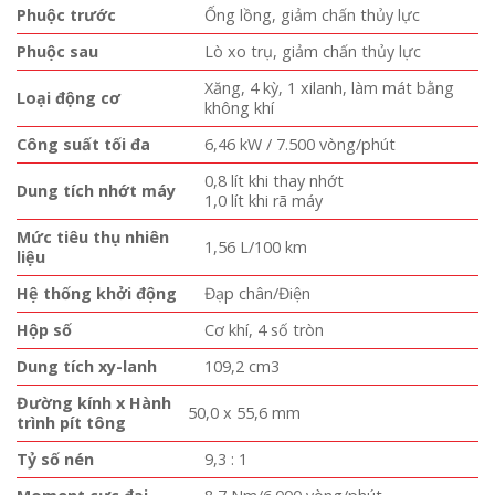
Phuộc trước
Ống lồng, giảm chấn thủy lực
Phuộc sau
Lò xo trụ, giảm chấn thủy lực
Xăng, 4 kỳ, 1 xilanh, làm mát bằng
Loại động cơ
không khí
Công suất tối đa
6,46 kW / 7.500 vòng/phút
0,8 lít khi thay nhớt
Dung tích nhớt máy
1,0 lít khi rã máy
Mức tiêu thụ nhiên
1,56 L/100 km
liệu
Hệ thống khởi động
Đạp chân/Điện
Hộp số
Cơ khí, 4 số tròn
Dung tích xy-lanh
109,2 cm3
Đường kính x Hành
50,0 x 55,6 mm
trình pít tông
Tỷ số nén
9,3 : 1