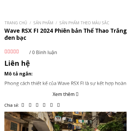
TRANG CHỦ
/
SẢN PHẨM
/
SẢN PHẨM THEO MÀU SẮC
Wave RSX FI 2024 Phiên bản Thể Thao Trắng
đen bạc
/ 0 Bình luận
Liên hệ
Mô tả ngắn:
Phong cách thiết kế của Wave RSX FI là sự kết hợp hoàn
hảo giữa yếu tố thể thao, năng động và tiện lợi trong
Xem thêm
sử dụng. Những đường nét góc cạnh không chỉ tôn lên
vẻ mạnh mẽ mà còn tạo ra nét cá tính riêng của xe.