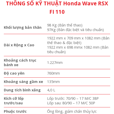
THÔNG SỐ KỸ THUẬT Honda Wave RSX
FI 110
98 Kg (Bản thể thao)
Khối lượng bản thân
97Kg (Bản đặc biệt và tiêu chuẩn)
1922 mm x 709 mm x 1082 mm (Bản
thể thao & đặc biệt)
Dài x Rộng x Cao
1922 mm x 698 mmx 1082 mm (Bản
tiêu chuẩn)
Khoảng cách trục
1.227mm
bánh xe
Độ cao yên
760mm
Khoảng sáng gầm xe
135mm
Dung tích bình xăng
4,0 L
Kích cỡ lốp
Lốp trước: 70/90 – 17 M/C 38P
trước/sau
Lốp sau: 80/90 – 17 M/C 50P
Phuộc trước
Ống lồng, giảm chấn thủy lực