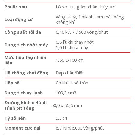
Phuộc sau
Lò xo trụ, giảm chấn thủy lực
Xăng, 4 kỳ, 1 xilanh, làm mát bằng
Loại động cơ
không khí
Công suất tối đa
6,46 kW / 7.500 vòng/phút
0,8 lít khi thay nhớt
Dung tích nhớt máy
1,0 lít khi rã máy
Mức tiêu thụ nhiên
1,56 L/100 km
liệu
Hệ thống khởi động
Đạp chân/Điện
Hộp số
Cơ khí, 4 số tròn
Dung tích xy-lanh
109,2 cm3
Đường kính x Hành
50,0 x 55,6 mm
trình pít tông
Tỷ số nén
9,3 : 1
Moment cực đại
8,7 Nm/6.000 vòng/phút