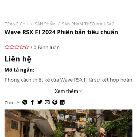
TRANG CHỦ
/
SẢN PHẨM
/
SẢN PHẨM THEO MÀU SẮC
Wave RSX FI 2024 Phiên bản tiêu chuẩn
/ 0 Bình luận
Liên hệ
Mô tả ngắn:
Phong cách thiết kế của Wave RSX FI là sự kết hợp hoàn
hảo giữa yếu tố thể thao, năng động và tiện lợi trong
Xem thêm
sử dụng. Những đường nét góc cạnh không chỉ tôn lên
vẻ mạnh mẽ mà còn tạo ra nét cá tính riêng của xe.