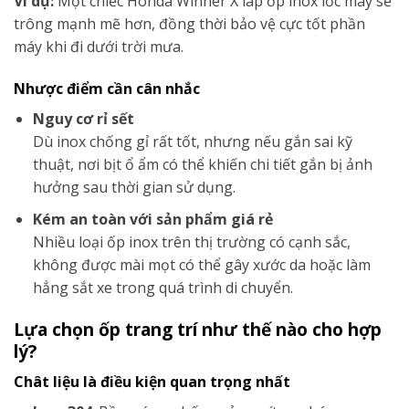
Ví dụ:
Một chiếc Honda Winner X láp ốp inox lốc máy sẻ
trông mạnh mẽ hơn, đồng thời bảo vệ cực tốt phần
máy khi đi dưới trời mưa.
Nhược điểm cần cân nhắc
Nguy cơ rỉ sết
Dù inox chống gỉ rất tốt, nhưng nếu gắn sai kỹ
thuật, nơi bịt ổ ẩm có thể khiến chi tiết gắn bị ảnh
hưởng sau thời gian sử dụng.
Kém an toàn với sản phẩm giá rẻ
Nhiều loại ốp inox trên thị trường có cạnh sắc,
không được mài mọt có thể gây xước da hoặc làm
hẳng sắt xe trong quá trình di chuyển.
Lựa chọn ốp trang trí như thế nào cho hợp
lý?
Chât liệu là điều kiện quan trọng nhất