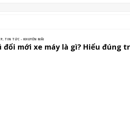
ỢP
,
TIN TỨC - KHUYẾN MÃI
 đổi mới xe máy là gì? Hiểu đúng t