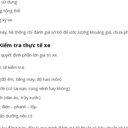
 sử dụng
ng tổng thể
g ký xe
 này, hệ thống chỉ đánh giá sơ bộ để ước lượng khoảng giá, chưa ph
Kiểm tra thực tế xe
quyết định phần lớn giá trị xe.
n sẽ kiểm tra:
(độ êm, tiếng máy, độ hao mòn)
ờn (có tai nạn, cong vênh hay không)
h (dàn áo, trầy xước)
 điện – phanh – lốp
bảo dưỡng nếu có
c tự đăng bán, đây là quy trình đánh giá kỹ thuật có tiêu chuẩn rõ r