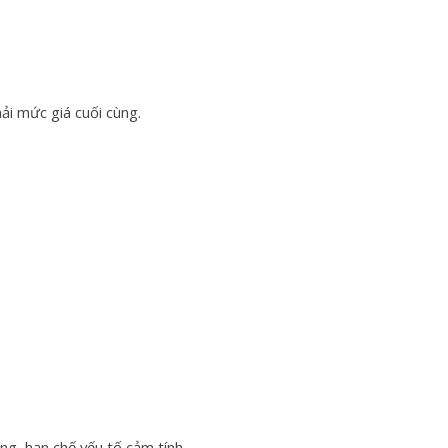
ải mức giá cuối cùng.
àng, hạn chế yếu tố cảm tính.