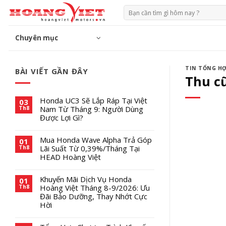
Chuyển
Tìm
đến
kiếm:
phần
Chuyên mục
nội
dung
TIN TỔNG H
BÀI VIẾT GẦN ĐÂY
Thu cũ
Honda UC3 Sẽ Lắp Ráp Tại Việt
03
Nam Từ Tháng 9: Người Dùng
Th8
Được Lợi Gì?
Mua Honda Wave Alpha Trả Góp
01
Lãi Suất Từ 0,39%/Tháng Tại
Th8
HEAD Hoàng Việt
Khuyến Mãi Dịch Vụ Honda
01
Hoàng Việt Tháng 8-9/2026: Ưu
Th8
Đãi Bảo Dưỡng, Thay Nhớt Cực
Hời