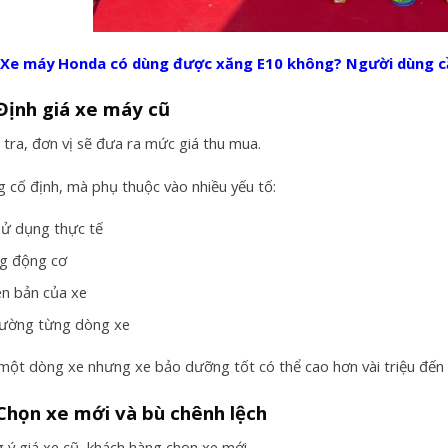
e máy Honda có dùng được xăng E10 không? Người dùng cần
Định giá xe máy cũ
 tra, đơn vị sẽ đưa ra mức giá thu mua.
g cố định, mà phụ thuộc vào nhiều yếu tố:
ử dụng thực tế
ng động cơ
n bản của xe
trường từng dòng xe
 một dòng xe nhưng xe bảo dưỡng tốt có thể cao hơn vài triệu đến h
Chọn xe mới và bù chênh lệch
g ý giá xe cũ, khách hàng chọn xe mới.