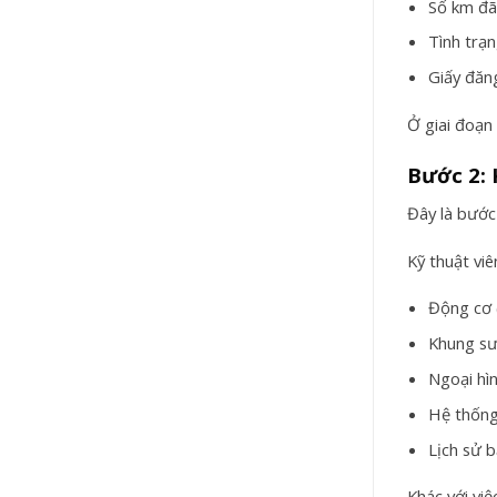
Số km đã
Tình trạ
Giấy đăn
Ở giai đoạn
Bước 2: 
Đây là bước 
Kỹ thuật viê
Động cơ 
Khung sư
Ngoại hìn
Hệ thống
Lịch sử 
Khác với việ