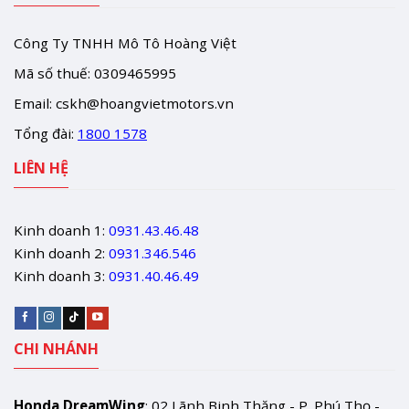
Công Ty TNHH Mô Tô Hoàng Việt
Mã số thuế: 0309465995
Email:
cskh@hoangvietmotors.vn
Tổng đài:
1800 1578
LIÊN HỆ
Kinh doanh 1:
0931.43.46.48
Kinh doanh 2:
0931.346.546
Kinh doanh 3:
0931.40.46.49
CHI NHÁNH
Honda DreamWing
: 02 Lãnh Binh Thăng - P. Phú Thọ -