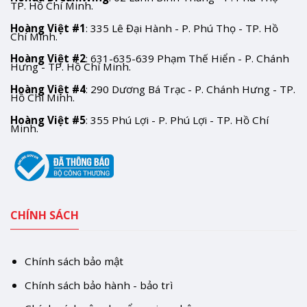
TP. Hồ Chí Minh.
Hoàng Việt #1
: 335 Lê Đại Hành - P. Phú Thọ - TP. Hồ
Chí Minh.
Hoàng Việt #2
: 631-635-639 Phạm Thế Hiển - P. Chánh
Hưng - TP. Hồ Chí Minh.
Hoàng Việt #4
: 290 Dương Bá Trạc - P. Chánh Hưng - TP.
Hồ Chí Minh.
Hoàng Việt #5
: 355 Phú Lợi - P. Phú Lợi - TP. Hồ Chí
Minh.
CHÍNH SÁCH
Chính sách bảo mật
Chính sách bảo hành - bảo trì