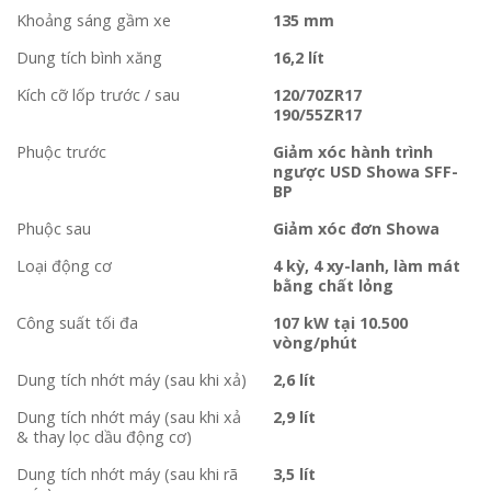
Khoảng sáng gầm xe
135 mm
Dung tích bình xăng
16,2 lít
Kích cỡ lốp trước / sau
120/70ZR17
190/55ZR17
Phuộc trước
Giảm xóc hành trình
ngược USD Showa SFF-
BP
Phuộc sau
Giảm xóc đơn Showa
Loại động cơ
4 kỳ, 4 xy-lanh, làm mát
bằng chất lỏng
Công suất tối đa
107 kW tại 10.500
vòng/phút
Dung tích nhớt máy (sau khi xả)
2,6 lít
Dung tích nhớt máy (sau khi xả
2,9 lít
& thay lọc dầu động cơ)
Dung tích nhớt máy (sau khi rã
3,5 lít