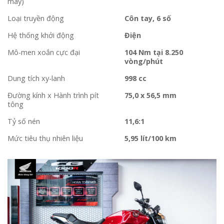
máy)
Loại truyền động
Côn tay, 6 số
Hệ thống khởi động
Điện
Mô-men xoắn cực đại
104 Nm tại 8.250
vòng/phút
Dung tích xy-lanh
998 cc
Đường kính x Hành trình pít
75,0 x 56,5 mm
tông
Tỷ số nén
11,6:1
Mức tiêu thụ nhiên liệu
5,95 lít/100 km