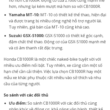
hố hơn CB1000R. Động cơ của Z1000 cũng mạnh mẽ
hơn, nhưng lại kém mượt mà hơn so với CB1000R.
Yamaha MT-10:
MT-10 có thiết kế thể thao, hiện đại
và được trang bị nhiều công nghệ hỗ trợ người lái.
Tuy nhiên, giá bán của MT-10 cũng khá cao.
Suzuki GSX-S1000:
GSX-S1000 có thiết kế góc cạnh,
đậm chất thể thao. Động cơ của GSX-S1000 mạnh mẽ
và có âm thanh rất đặc trưng.
Honda CB1000R là một chiếc naked-bike tuyệt vời với
nhiều ưu điểm nổi bật. Tuy nhiên, xe cũng còn một số
hạn chế cần cải thiện. Việc lựa chọn CB1000R hay một
mẫu xe khác phụ thuộc rất nhiều vào sở thích và nhu
cầu của từng người.
So sánh với các đối thủ
Ưu điểm:
So sánh CB1000R với các đối thủ cùng
phân khúc về động cơ, khả năng vận hành, thiết kế…