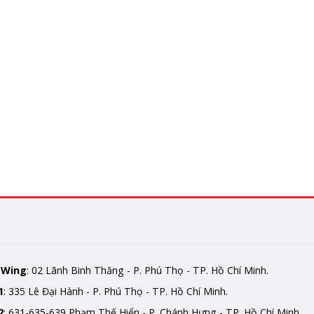
mWing
: 02 Lãnh Binh Thăng - P. Phú Thọ - TP. Hồ Chí Minh.
1
: 335 Lê Đại Hành - P. Phú Thọ - TP. Hồ Chí Minh.
2
: 631-635-639 Phạm Thế Hiển - P. Chánh Hưng - TP. Hồ Chí Minh.