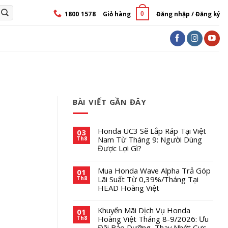
1800 1578
Giỏ hàng
Đăng nhập / Đăng ký
0
BÀI VIẾT GẦN ĐÂY
Honda UC3 Sẽ Lắp Ráp Tại Việt
03
Nam Từ Tháng 9: Người Dùng
Th8
Được Lợi Gì?
Mua Honda Wave Alpha Trả Góp
01
Lãi Suất Từ 0,39%/Tháng Tại
Th8
HEAD Hoàng Việt
Khuyến Mãi Dịch Vụ Honda
01
Hoàng Việt Tháng 8-9/2026: Ưu
Th8
Đãi Bảo Dưỡng, Thay Nhớt Cực