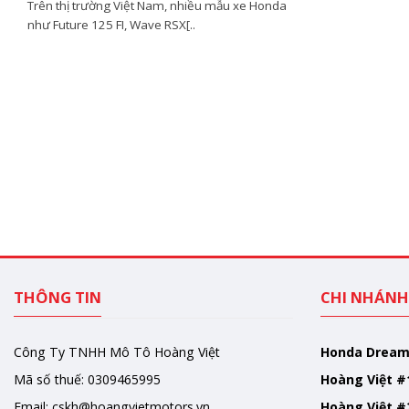
Trên thị trường Việt Nam, nhiều mẫu xe Honda
như Future 125 FI, Wave RSX[..
THÔNG TIN
CHI NHÁNH
Công Ty TNHH Mô Tô Hoàng Việt
Honda Drea
Mã số thuế: 0309465995
Hoàng Việt #
Email:
cskh@hoangvietmotors.vn
Hoàng Việt #