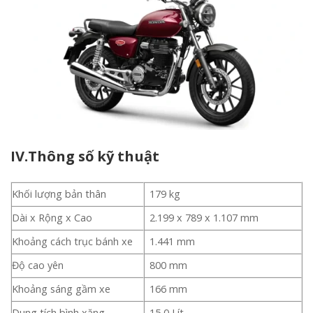
IV.Thông số kỹ thuật
Khối lượng bản thân
179 kg
Dài x Rộng x Cao
2.199 x 789 x 1.107 mm
Khoảng cách trục bánh xe
1.441 mm
Độ cao yên
800 mm
Khoảng sáng gầm xe
166 mm
Dung tích bình xăng
15,0 Lít