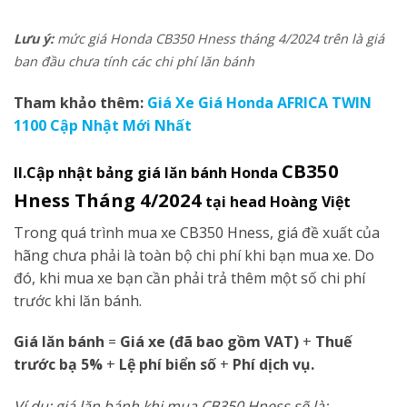
Lưu ý:
mức giá Honda CB350 Hness tháng 4/2024 trên là giá
ban đầu chưa tính các chi phí lăn bánh
Tham khảo thêm:
Giá Xe Giá Honda AFRICA TWIN
1100 Cập Nhật Mới Nhất
CB350
II.Cập nhật bảng giá
lăn bánh
Honda
Hness Tháng 4/2024
tại head Hoàng Việt
Trong quá trình mua xe CB350 Hness, giá đề xuất của
hãng chưa phải là toàn bộ chi phí khi bạn mua xe. Do
đó, khi mua xe bạn cần phải trả thêm một số chi phí
trước khi lăn bánh.
Giá lăn bánh
=
Giá xe (đã bao gồm VAT)
+
Thuế
trước bạ 5%
+
Lệ phí biển số
+
Phí dịch vụ.
Ví dụ: giá lăn bánh khi mua CB350 Hness sẽ là: