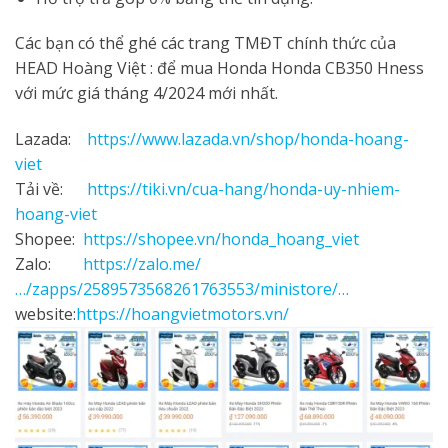
Các bạn có thể ghé các trang TMĐT chính thức của
HEAD Hoàng Việt : để mua Honda Honda CB350 Hness
với mức giá tháng 4/2024 mới nhất.
Lazada:
https://www.lazada.vn/shop/honda-hoang-
viet
Tải về:
https://tiki.vn/cua-hang/honda-uy-nhiem-
hoang-viet
Shopee:
https://shopee.vn/honda_hoang_viet
Zalo:
https://zalo.me/
…/zapps/2589573568261763553/ministore/…
website:
https://hoangvietmotors.vn/