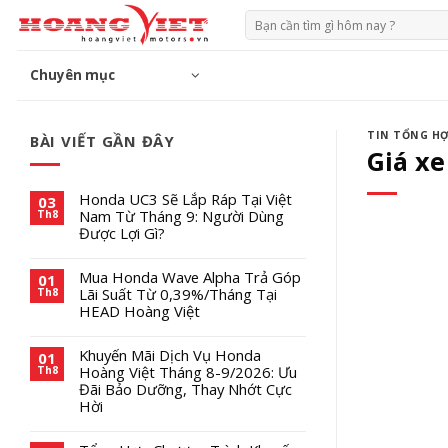
Chuyển
Tìm
đến
kiếm:
phần
Chuyên mục
nội
dung
TIN TỔNG H
BÀI VIẾT GẦN ĐÂY
Giá x
Honda UC3 Sẽ Lắp Ráp Tại Việt
03
Nam Từ Tháng 9: Người Dùng
Th8
Được Lợi Gì?
Mua Honda Wave Alpha Trả Góp
01
Lãi Suất Từ 0,39%/Tháng Tại
Th8
HEAD Hoàng Việt
Khuyến Mãi Dịch Vụ Honda
01
Hoàng Việt Tháng 8-9/2026: Ưu
Th8
Đãi Bảo Dưỡng, Thay Nhớt Cực
Hời