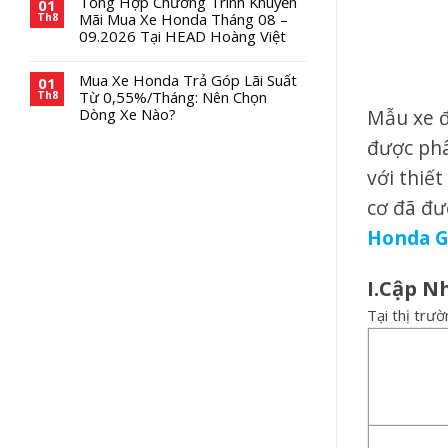
Tổng Hợp Chương Trình Khuyến
01
Mãi Mua Xe Honda Tháng 08 –
Th8
09.2026 Tại HEAD Hoàng Việt
Mua Xe Honda Trả Góp Lãi Suất
01
Từ 0,55%/Tháng: Nên Chọn
Th8
Mẫu xe 
Dòng Xe Nào?
được phâ
với thiế
cơ đã đư
Honda G
I.Cập N
Tại thị trư