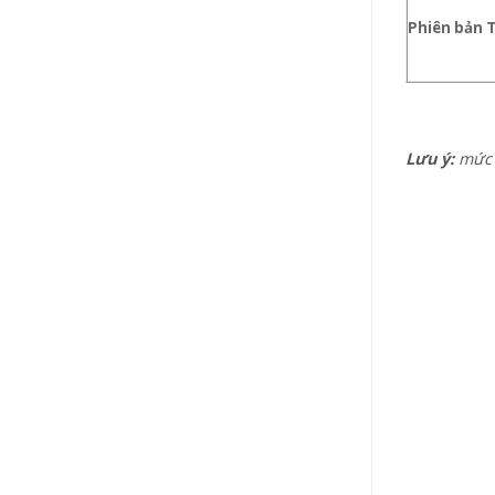
Phiên bản 
Lưu ý:
mức g