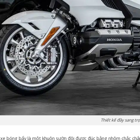
Thiết kế đầy sang tr
 xe bóng bẩy là một khuôn sườn đôi được đúc bằng nhôm chắc chắn,