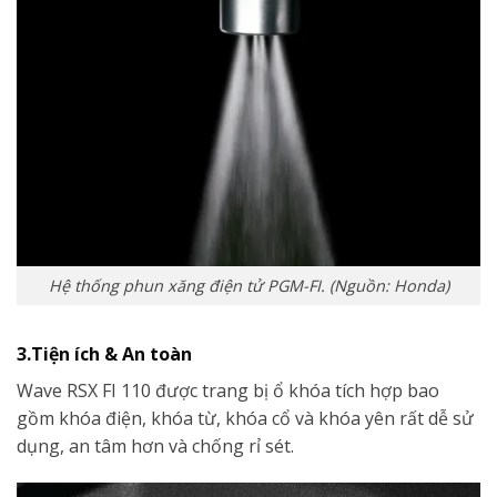
Hệ thống phun xăng điện tử PGM-FI. (Nguồn: Honda)
3.Tiện ích & An toàn
Wave RSX FI 110 được trang bị ổ khóa tích hợp bao
gồm khóa điện, khóa từ, khóa cổ và khóa yên rất dễ sử
dụng, an tâm hơn và chống rỉ sét.