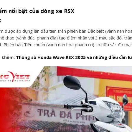
iểm nổi bật của dòng xe RSX
ế
m được áp dụng lần đầu tiên trên phiên bản Đặc biệt (vành nan hoa
hể thao (vành đúc, phanh đĩa) tạo điểm nhấn với 3 màu sắc đỏ, trắ
ật. Phiên bản Tiêu chuẩn (vành nan hoa phanh cơ) sở hữu sắc đỏ mạ
 thêm:
Thông số Honda Wave RSX 2025 và những điều cần lư