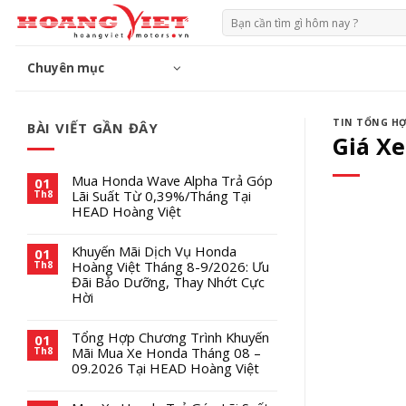
Chuyển
Tìm
đến
kiếm:
phần
Chuyên mục
nội
dung
TIN TỔNG H
BÀI VIẾT GẦN ĐÂY
Giá X
Mua Honda Wave Alpha Trả Góp
01
Lãi Suất Từ 0,39%/Tháng Tại
Th8
HEAD Hoàng Việt
Khuyến Mãi Dịch Vụ Honda
01
Hoàng Việt Tháng 8-9/2026: Ưu
Th8
Đãi Bảo Dưỡng, Thay Nhớt Cực
Hời
Tổng Hợp Chương Trình Khuyến
01
Mãi Mua Xe Honda Tháng 08 –
Th8
09.2026 Tại HEAD Hoàng Việt