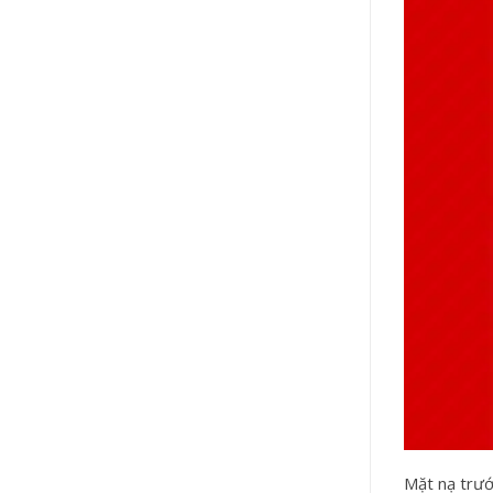
Mặt nạ trướ