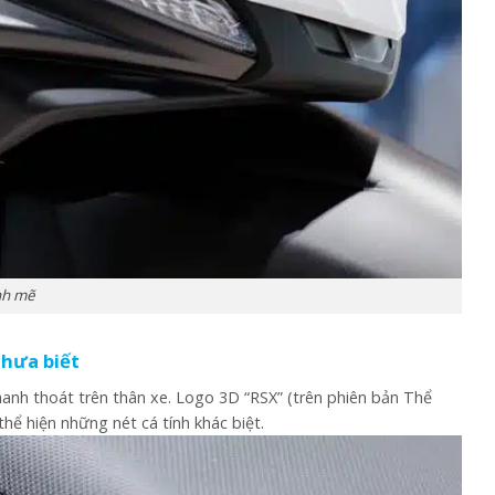
nh mẽ
chưa biết
hanh thoát trên thân xe. Logo 3D “RSX” (trên phiên bản Thể
hể hiện những nét cá tính khác biệt.