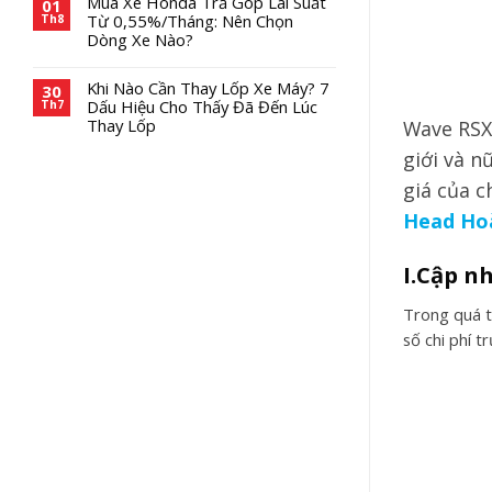
Mua Xe Honda Trả Góp Lãi Suất
01
Từ 0,55%/Tháng: Nên Chọn
Th8
Dòng Xe Nào?
Khi Nào Cần Thay Lốp Xe Máy? 7
30
Dấu Hiệu Cho Thấy Đã Đến Lúc
Th7
Thay Lốp
Wave RSX 
giới và n
giá của c
Head Ho
I.Cập n
Trong quá t
số chi phí t