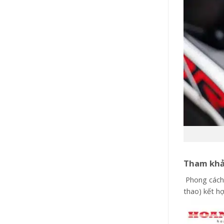
Tham kh
Phong cách 
thao) kết hợ