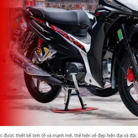
c được thiết kế tinh tế và mạnh mẽ, thể hiện vẻ đẹp hiện đại và đặ