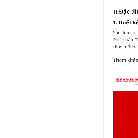
II.Đặc đ
1.Thiết k
Sắc đen nhá
Phiên bản T
thao, nổi b
Tham khảo