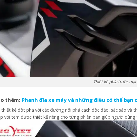
Thiết kế phía trước mạ
ảo thêm:
Phanh đĩa xe máy và những điều có thể bạn 
thiết kế đột phá với các đường nổi phá cách độc đáo, sắc sảo và t
p với tem được thiết kế riêng cho từng phiên bản giúp người dùng t