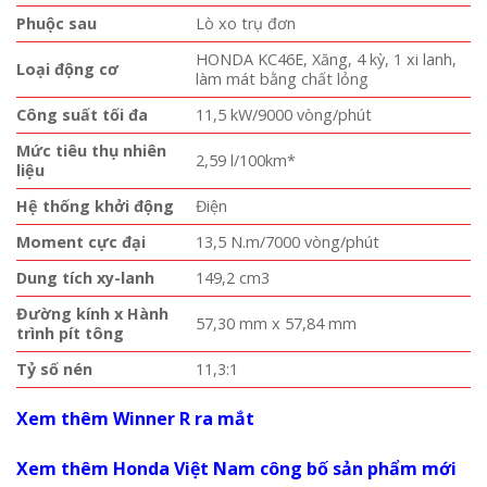
Phuộc sau
Lò xo trụ đơn
HONDA KC46E, Xăng, 4 kỳ, 1 xi lanh,
Loại động cơ
làm mát bằng chất lỏng
Công suất tối đa
11,5 kW/9000 vòng/phút
Mức tiêu thụ nhiên
2,59 l/100km*
liệu
Hệ thống khởi động
Điện
Moment cực đại
13,5 N.m/7000 vòng/phút
Dung tích xy-lanh
149,2 cm3
Đường kính x Hành
57,30 mm x 57,84 mm
trình pít tông
Tỷ số nén
11,3:1
Xem thêm Winner R ra mắt
Xem thêm Honda Việt Nam công bố sản phẩm mới