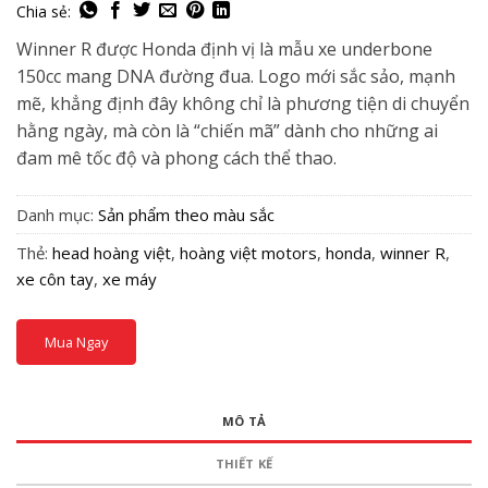
underbone thể thao nổi tiếng. Đây là lần đầu tiên
Winner được nâng cấp toàn diện về thiết kế, động cơ và
Winner R được Honda định vị là mẫu xe underbone
công nghệ, nhằm cạnh tranh trực diện với đối thủ cùng
150cc mang DNA đường đua. Logo mới sắc sảo, mạnh
phân khúc.
mẽ, khẳng định đây không chỉ là phương tiện di chuyển
Với sự bổ sung chữ
“R” – Racing
, Winner R không chỉ
hằng ngày, mà còn là “chiến mã” dành cho những ai
đơn thuần là bản nâng cấp, mà còn là tuyên ngôn về
đam mê tốc độ và phong cách thể thao.
tốc độ, bản lĩnh và phong cách thể thao đích thực.
Trong bài viết này, hãy cùng
HEAD Hoàng Việt
khám
Danh mục:
Sản phẩm theo màu sắc
phá chi tiết về
thiết kế, động cơ, công nghệ, tiện ích
Thẻ:
head hoàng việt
,
hoàng việt motors
,
honda
,
winner R
,
cũng như những điểm đáng mong đợi nhất trên
xe côn tay
,
xe máy
Winner R 2025 trên thị trường xe côn tay Việt Nam.
Mua Ngay
MÔ TẢ
THIẾT KẾ