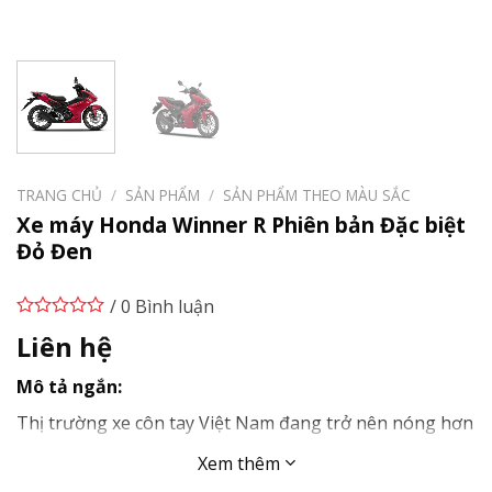
TRANG CHỦ
/
SẢN PHẨM
/
SẢN PHẨM THEO MÀU SẮC
Xe máy Honda Winner R Phiên bản Đặc biệt
Đỏ Đen
/ 0 Bình luận
Liên hệ
Mô tả ngắn:
Thị trường xe côn tay Việt Nam đang trở nên nóng hơn
bao giờ hết khi Honda chính thức xác nhận sự xuất hiện
Xem thêm
của
Honda
Winner R 2025
– thế hệ mới của dòng xe